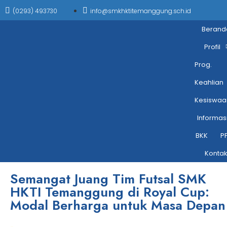
(0293) 493730
info@smkhktitemanggung.sch.id
Berand
Profil
Prog.
Keahlian
Kesiswaa
Informas
BKK
P
Konta
Semangat Juang Tim Futsal SMK
HKTI Temanggung di Royal Cup:
Modal Berharga untuk Masa Depan