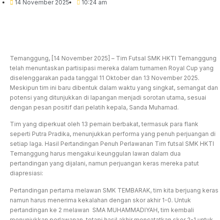
14 November 2025
10:24 am
Temanggung, [14 November 2025] – Tim Futsal SMK HKTI Temanggung
telah menuntaskan partisipasi mereka dalam turnamen Royal Cup yang
diselenggarakan pada tanggal 11 Oktober dan 13 November 2025.
Meskipun tim ini baru dibentuk dalam waktu yang singkat, semangat dan
potensi yang ditunjukkan di lapangan menjadi sorotan utama, sesuai
dengan pesan positif dari pelatih kepala, Sanda Muhamad.
Tim yang diperkuat oleh 13 pemain berbakat, termasuk para flank
seperti Putra Pradika, menunjukkan performa yang penuh perjuangan di
setiap laga. Hasil Pertandingan Penuh Perlawanan Tim futsal SMK HKTI
Temanggung harus mengakui keunggulan lawan dalam dua
pertandingan yang dijalani, namun perjuangan keras mereka patut
diapresiasi:
Pertandingan pertama melawan SMK TEMBARAK, tim kita berjuang keras
namun harus menerima kekalahan dengan skor akhir 1-0. Untuk
pertandingan ke 2 melawan SMA MUHAMMADIYAH, tim kembali
menunjukkan perlawanan, tetapi hasil akhir mencatatkan skor 2-1 untuk