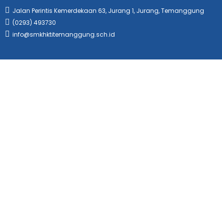
Jalan Perintis Kemerdekaan 63, Jurang 1, Jurang, Temanggung
(0293) 493730
info@smkhktitemanggung.sch.id