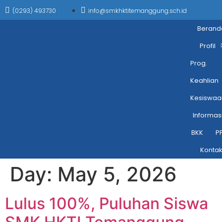
(0293) 493730
info@smkhktitemanggung.sch.id
Berand
Profil
Prog.
Keahlian
Kesiswaa
Informas
BKK
P
Konta
Day:
May 5, 2026
Lulus 100%, Puluhan Siswa