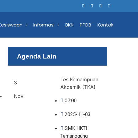
Kesiswaan
Informasi
BKK
PPDB
Kontak
Agenda Lain
Tes Kemampuan
3
Akdemik (TKA)
Nov
07:00
2025-11-03
SMK HKTI
Temanggung