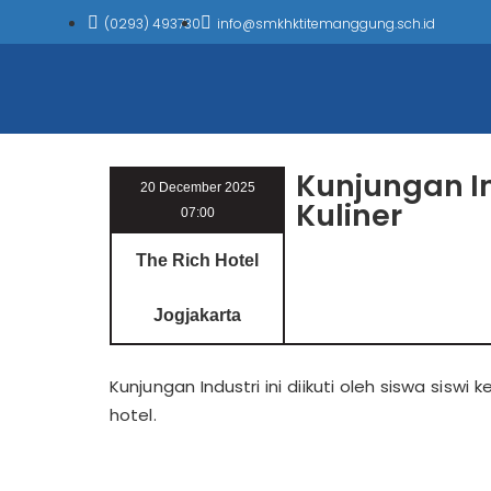
(0293) 493730
info@smkhktitemanggung.sch.id
Kunjungan In
20 December 2025
Kuliner
07:00
The Rich Hotel
Jogjakarta
Kunjungan Industri ini diikuti oleh siswa siswi
hotel.