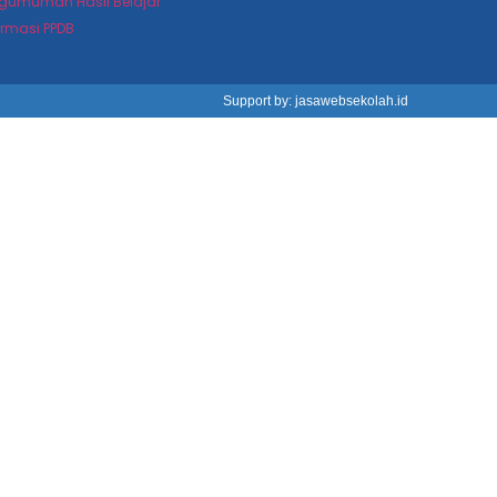
gumuman Hasil Belajar
ormasi PPDB
Support by: jasawebsekolah.id