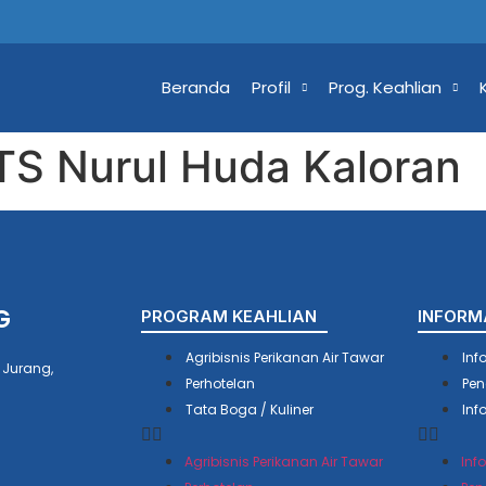
Beranda
Profil
Prog. Keahlian
TS Nurul Huda Kaloran
G
PROGRAM KEAHLIAN
INFORM
Agribisnis Perikanan Air Tawar
Inf
 Jurang,
Perhotelan
Pen
Tata Boga / Kuliner
Inf
Agribisnis Perikanan Air Tawar
Inf