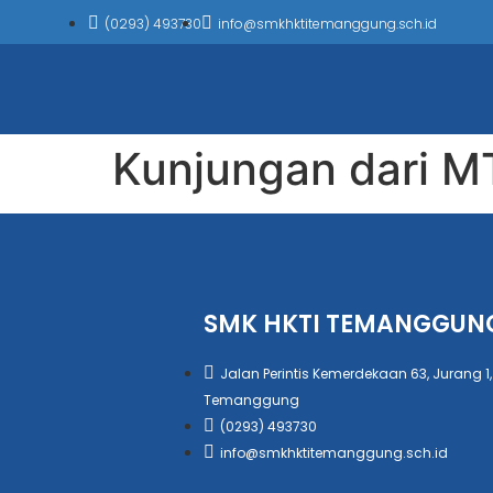
(0293) 493730
info@smkhktitemanggung.sch.id
Kunjungan dari M
SMK HKTI TEMANGGUN
Jalan Perintis Kemerdekaan 63, Jurang 1,
Temanggung
(0293) 493730
info@smkhktitemanggung.sch.id