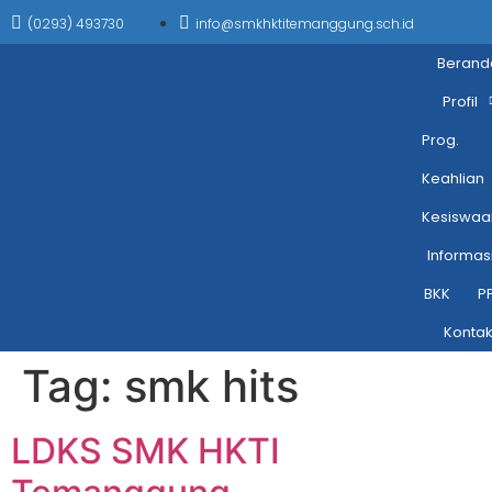
(0293) 493730
info@smkhktitemanggung.sch.id
Berand
Profil
Prog.
Keahlian
Kesiswaa
Informas
BKK
P
Konta
Tag:
smk hits
LDKS SMK HKTI