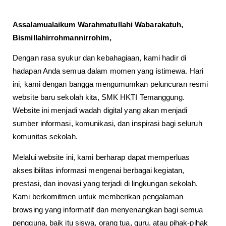
Assalamualaikum Warahmatullahi Wabarakatuh,
Bismillahirrohmannirrohim,
Dengan rasa syukur dan kebahagiaan, kami hadir di
hadapan Anda semua dalam momen yang istimewa. Hari
ini, kami dengan bangga mengumumkan peluncuran resmi
website baru sekolah kita, SMK HKTI Temanggung.
Website ini menjadi wadah digital yang akan menjadi
sumber informasi, komunikasi, dan inspirasi bagi seluruh
komunitas sekolah.
Melalui website ini, kami berharap dapat memperluas
aksesibilitas informasi mengenai berbagai kegiatan,
prestasi, dan inovasi yang terjadi di lingkungan sekolah.
Kami berkomitmen untuk memberikan pengalaman
browsing yang informatif dan menyenangkan bagi semua
pengguna, baik itu siswa, orang tua, guru, atau pihak-pihak