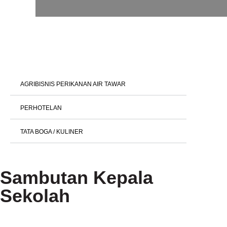
AGRIBISNIS PERIKANAN AIR TAWAR
PERHOTELAN
TATA BOGA / KULINER
Sambutan Kepala
Sekolah