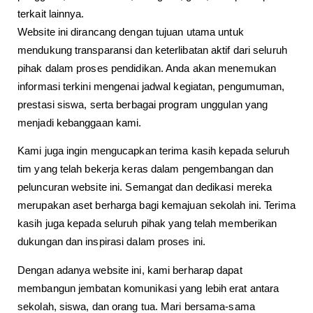
terkait lainnya.
Website ini dirancang dengan tujuan utama untuk
mendukung transparansi dan keterlibatan aktif dari seluruh
pihak dalam proses pendidikan. Anda akan menemukan
informasi terkini mengenai jadwal kegiatan, pengumuman,
prestasi siswa, serta berbagai program unggulan yang
menjadi kebanggaan kami.
Kami juga ingin mengucapkan terima kasih kepada seluruh
tim yang telah bekerja keras dalam pengembangan dan
peluncuran website ini. Semangat dan dedikasi mereka
merupakan aset berharga bagi kemajuan sekolah ini. Terima
kasih juga kepada seluruh pihak yang telah memberikan
dukungan dan inspirasi dalam proses ini.
Dengan adanya website ini, kami berharap dapat
membangun jembatan komunikasi yang lebih erat antara
sekolah, siswa, dan orang tua. Mari bersama-sama