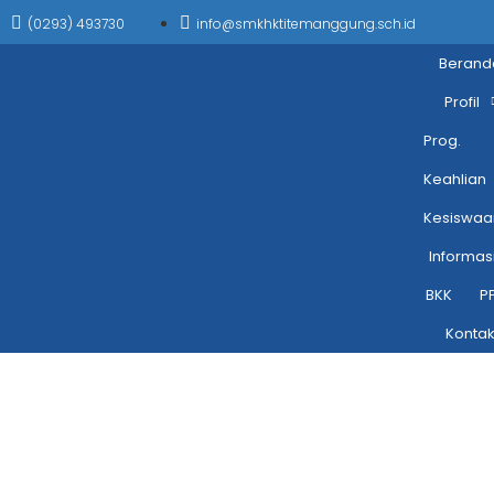
(0293) 493730
info@smkhktitemanggung.sch.id
Berand
Profil
Prog.
Keahlian
Kesiswaa
Informas
BKK
P
Konta