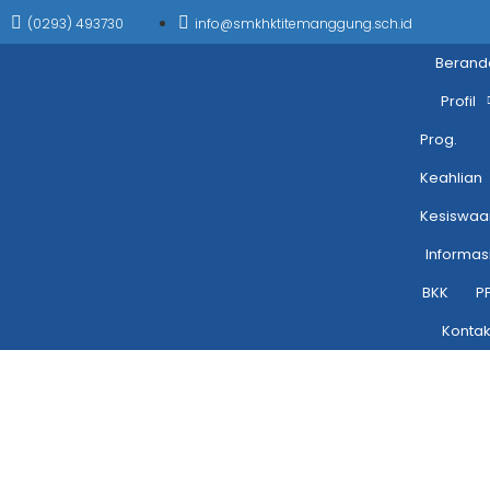
(0293) 493730
info@smkhktitemanggung.sch.id
Berand
Profil
Prog.
Keahlian
Kesiswaa
Informas
BKK
P
Konta